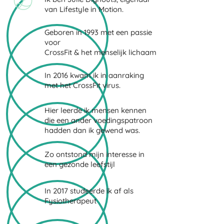
van Lifestyle in Motion.
Geboren in 1993 met een passie
voor
CrossFit & het menselijk lichaam
In 2016 kwam ik in aanraking
met het CrossFit virus.
Hier leerde ik mensen kennen
die een ander voedingspatroon
hadden dan ik gewend was.
Zo ontstond mijn interesse in
een gezonde leefstijl
In 2017 studeerde ik af als
Fysiotherapeut