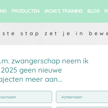
ING
PRODUCTEN
MOM'S TRAINING
BLOG
R
rste stap zet je in bew
v.m. zwangerschap neem ik
n 2025 geen nieuwe
ajecten meer aan...