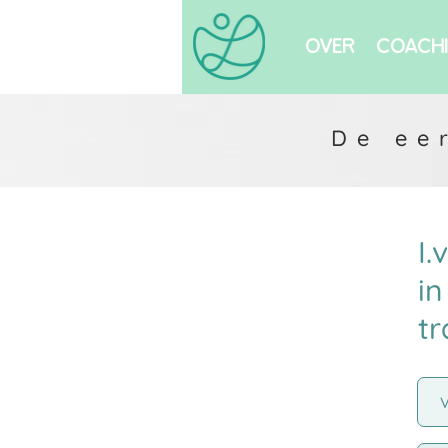
OVER
COACH
De ee
I.
i
tr