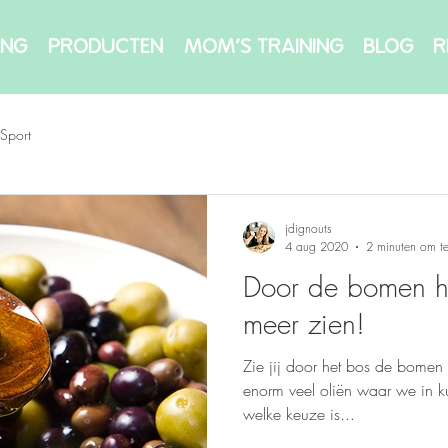
ING
PRODUCTEN
MOM'S TRAINING
BLOG
R
Sport
jdignouts
4 aug 2020
2 minuten om te
Door de bomen he
meer zien!
Zie jij door het bos de bomen n
enorm veel oliën waar we in 
welke keuze is...