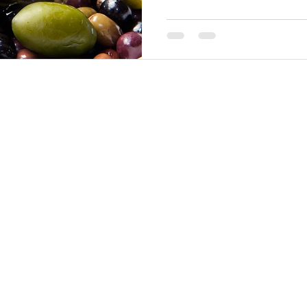
LIFESTYLE IN MOTION
Noordkade 5a, 5462EC Veghel
+31611708643
info@lifestyleinmotion.nl